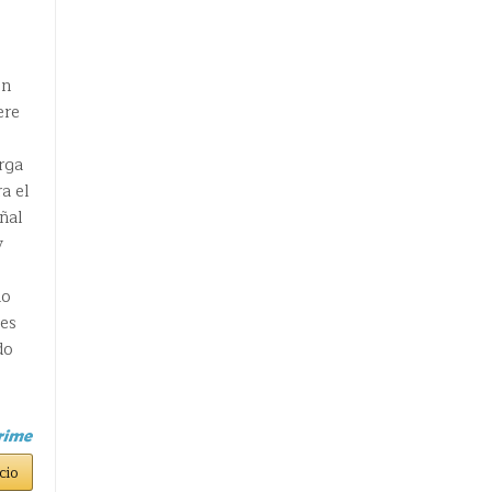
on
ere
rga
a el
eñal
y
no
 es
do
cio