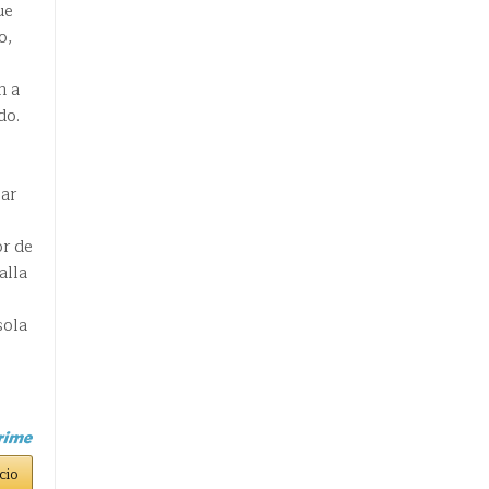
ue
o,
m a
do.
bar
or de
alla
sola
cio