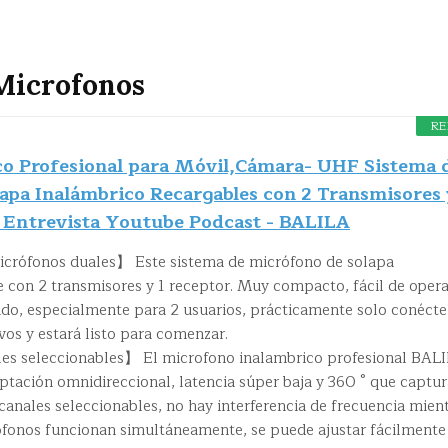
Microfonos
RE
o Profesional para Móvil,Cámara- UHF Sistema 
apa Inalámbrico Recargables con 2 Transmisores 
 Entrevista Youtube Podcast - BALILA
icrófonos duales】 Este sistema de micrófono de solapa
 con 2 transmisores y 1 receptor. Muy compacto, fácil de opera
do, especialmente para 2 usuarios, prácticamente solo conécte
os y estará listo para comenzar.
les seleccionables】 El microfono inalambrico profesional BAL
tación omnidireccional, latencia súper baja y 360 ° que captur
canales seleccionables, no hay interferencia de frecuencia mien
ófonos funcionan simultáneamente, se puede ajustar fácilmente