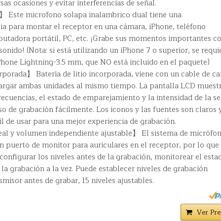
sas ocasiones y evitar interferencias de señal.
 Este microfono solapa inalambrico dual tiene una
a para montar el receptor en una cámara, iPhone, teléfono
putadora portátil, PC, etc. ¡Grabe sus momentos importantes c
onido! (Nota: si está utilizando un iPhone 7 o superior, se requi
iPhone Lightning-3.5 mm, que NO está incluido en el paquete)
rporada】 Batería de litio incorporada, viene con un cable de ca
argar ambas unidades al mismo tiempo. La pantalla LCD muestr
frecuencias, el estado de emparejamiento y la intensidad de la s
o de grabación fácilmente. Los iconos y las fuentes son claros 
cil de usar para una mejor experiencia de grabación.
al y volumen independiente ajustable】 El sistema de micrófo
 puerto de monitor para auriculares en el receptor, por lo que
 configurar los niveles antes de la grabación, monitorear el esta
la grabación a la vez. Puede establecer niveles de grabación
misor antes de grabar, 15 niveles ajustables.
Ver Pre