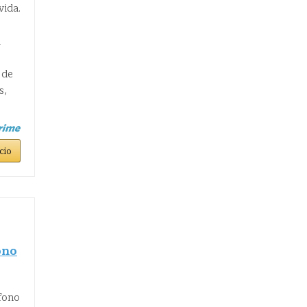
vida.
d
 de
s,
cio
ono
éfono