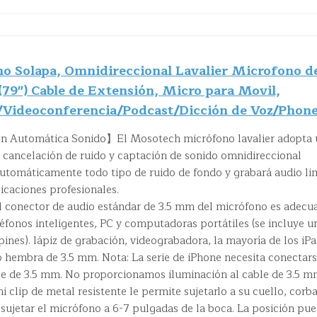
Solapa, Omnidireccional Lavalier Microfono d
79") Cable de Extensión, Micro para Movil,
/Videoconferencia/Podcast/Dicción de Voz/Phon
n Automática Sonido】El Mosotech micrófono lavalier adopta 
e cancelación de ruido y captación de sonido omnidireccional
 automáticamente todo tipo de ruido de fondo y grabará audio l
licaciones profesionales.
El conector de audio estándar de 3.5 mm del micrófono es adecu
léfonos inteligentes, PC y computadoras portátiles (se incluye u
pines). lápiz de grabación, videograbadora, la mayoría de los iP
o hembra de 3.5 mm. Nota: La serie de iPhone necesita conectar
ble de 3.5 mm. No proporcionamos iluminación al cable de 3.5 m
lip de metal resistente le permite sujetarlo a su cuello, corba
a sujetar el micrófono a 6-7 pulgadas de la boca. La posición pu