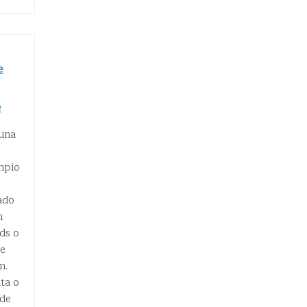
e
e
una
impio
ado
n
ads o
se
m.
ta o
ede