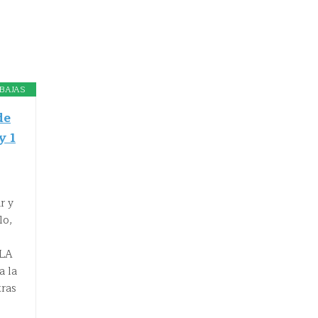
BAJAS
de
y 1
r y
lo,
ILA
a la
tras