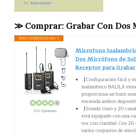
2.1
Relacionado:
≫ Comprar: Grabar Con Dos 
MÁS VENDIDOS NO. 1
Microfono Inalambric
Dos Micrófono de Sol
Receptor para Grabar
【Configuración fácil y m
inalámbrico BALILA viene
proporciona un buen soni
encienda ambos dispositiv
【Sonido claro y 20 cana
159 Opiniones
está equipado con una cap
voz con claridad. Con 20 
varios conjuntos de micr