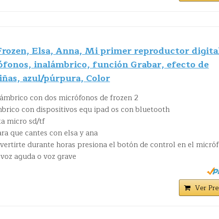
rozen, Elsa, Anna, Mi primer reproductor digita
fonos, inalámbrico, función Grabar, efecto de
iñas, azul/púrpura, Color
ámbrico con dos micrófonos de frozen 2
rico con dispositivos equ ipad os con bluetooth
ta micro sd/tf
ra que cantes con elsa y ana
vertirte durante horas presiona el botón de control en el micró
: voz aguda o voz grave
Ver Pre