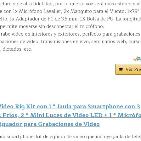
laro y de alta fidelidad, por lo que su voz será más estéreo y ví
con 1x Micrófono Lavalier, 2x Manguito para el Viento, 1x79"
lto, 1x Adaptador de PC de 3.5 mm, 1X Bolsa de PU. La longitu
le permite moverse sin desconectar el micrófono.
be video en interiores y exteriores, perfecto para grabaciones
baciones de video, transmisiones en vivo, seminarios web, curso
 dictados, etc.
Ver Pre
deo Rig Kit con 1 * Jaula para Smartphone con 3
 Fríos, 2 * Mini Luces de Video LED + 1 * Micróf
iguador para Grabaciones de Video
ara smartphone: kit de equipo de video que incluye jaula de tel