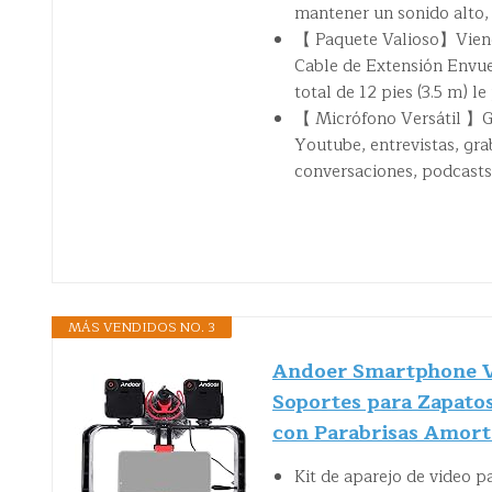
mantener un sonido alto, c
【 Paquete Valioso】Viene 
Cable de Extensión Envue
total de 12 pies (3.5 m) 
【 Micrófono Versátil 】Gra
Youtube, entrevistas, gra
conversaciones, podcasts,
MÁS VENDIDOS NO. 3
Andoer Smartphone Vi
Soportes para Zapatos
con Parabrisas Amort
Kit de aparejo de video p