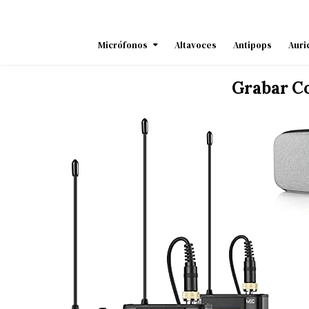
Skip
to
content
Micrófonos
Altavoces
Antipops
Auri
Grabar C