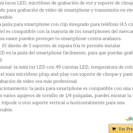
ini luces LED, micrófono de grabación de voz y soporte de choq
ado para grabación de video de smartphone y transmisión en viv
exible.
 jaula para smartphone con clip integrado para teléfono (4,5 c
le) es compatible con la mayoría de los smartphones del merca
ma suave pueden proteger tu smartphone contra arañazos.
l diseño de 3 soportes de zapata fría te permite instalar
ED en la jaula del smartphone fácilmente, para que puedas gra
d.
sional: la mini luz LED con 49 cuentas LED, temperatura de col
y el mini micrófono plug-and-play con soporte de choque y pant
abación de video sea más profesional.
cionamiento: la jaula para smartphone es compatible con una 
 varios agujeros de tornillo de 1/4 pulgadas, puedes montar la
 trípode u otro soporte vertical u horizontalmente para una
stable.
Ver Pre