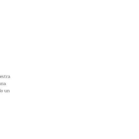
estra
una
do un