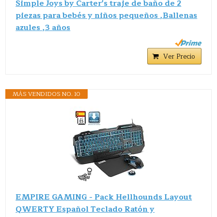
Simple Joys by Carter's traje de baño de 2
piezas para bebés y niños pequeños ,Ballenas
azules ,3 años
Ver Precio
MÁS VENDIDOS NO. 10
EMPIRE GAMING - Pack Hellhounds Layout
QWERTY Español Teclado Ratón y