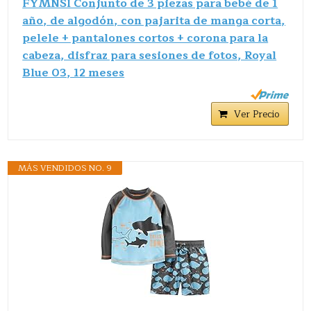
FYMNSI Conjunto de 3 piezas para bebé de 1
año, de algodón, con pajarita de manga corta,
pelele + pantalones cortos + corona para la
cabeza, disfraz para sesiones de fotos, Royal
Blue 03, 12 meses
Ver Precio
MÁS VENDIDOS NO. 9