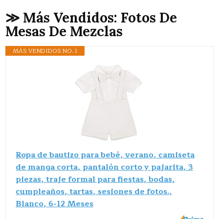
≫ Más Vendidos: Fotos De
Mesas De Mezclas
MÁS VENDIDOS NO. 1
Ropa de bautizo para bebé, verano, camiseta
de manga corta, pantalón corto y pajarita, 3
piezas, traje formal para fiestas, bodas,
cumpleaños, tartas, sesiones de fotos.,
Blanco, 6-12 Meses