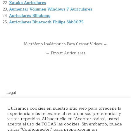
Xataka Auriculares
Aumentar Volumen Windows 7 Auriculares
Auriculares Billabong
Auriculares Bluetooth Philips Shb3075
Navegación
Micrófono Inalámbrico Para Grabar Videos →
de
← Pinout Auriculares
entradas
Legal
Este sitio recomienda productos de Amazon y cuenta con enlaces
Utilizamos cookies en nuestro sitio web para ofrecerle la
experiencia más relevante al recordar sus preferencias y
de afiliados por el cual nos llevamos comisión en cada venta.
visitas repetidas. Al hacer clic en "Aceptar todas", usted
acepta el uso de TODAS las cookies. Sin embargo, puede
visitar "Configuración" para proporcionar un