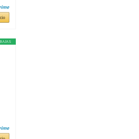
cio
BAJAS
cio