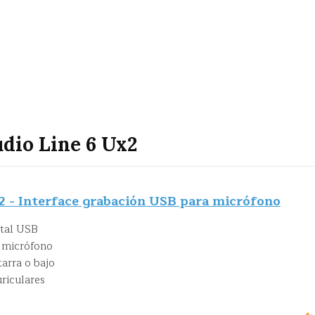
udio Line 6 Ux2
2 - Interface grabación USB para micrófono
ital USB
 micrófono
tarra o bajo
uriculares