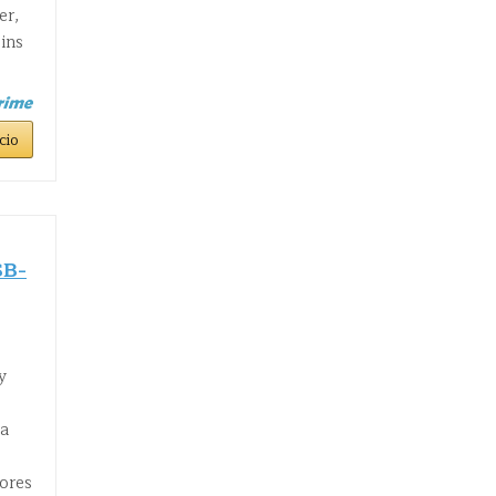
er,
ins
cio
SB-
y
da
sores