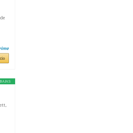
 de
cio
BAJAS
ett,