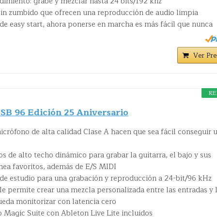
dimiento: grabe y mezclar hasta 24 bits/192 khz
sin zumbido que ofrecen una reproducción de audio limpia
de easy start, ahora ponerse en marcha es más fácil que nunca
Ver Pre
RE
B 96 Edición 25 Aniversario
crófono de alta calidad Clase A hacen que sea fácil conseguir 
s de alto techo dinámico para grabar la guitarra, el bajo y sus
línea favoritos, además de E/S MIDI
 de estudio para una grabación y reproducción a 24-bit/96 kHz
le permite crear una mezcla personalizada entre las entradas y 
eda monitorizar con latencia cero
o Magic Suite con Ableton Live Lite incluidos