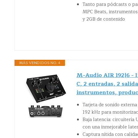
Tanto para pódcasts o pa
MPC Beats, instrumentos v
y 2GB de contenido
MÁS VENDIDOS NO. 4
M-Audio AIR 192|6 - I
C, 2 entradas, 2 salid
instrumentos, produc
Tarjeta de sonido extern
192 kHz para monitorizac
Baja latencia: circuiterí
con una inmejorable laten
Captura nítida con calida