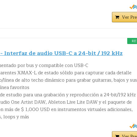
Ver Pre
RE
- Interfaz de audio USB-C a 24-bit / 192 kHz
imentado por bus y compatible con USB-C
parentes XMAX-L de estado sólido para capturar cada detalle
/línea de alto techo dinámico para grabar guitarras, bajos y sus
línea favoritos
 de estudio para una grabación y reproducción a 24-bit/192 kHz
tudio One Artist DAW, Ableton Live Lite DAW y el paquete de
n más de $ 1,000 USD en instrumentos virtuales adicionales,
, loops y más
Ver Pre