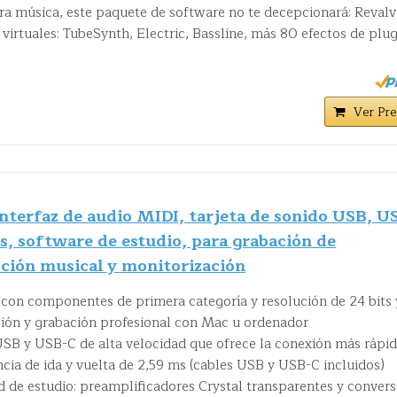
ra música, este paquete de software no te decepcionará: Revalv
irtuales: TubeSynth, Electric, Bassline, más 80 efectos de plug
Ver Pre
nterfaz de audio MIDI, tarjeta de sonido USB, U
as, software de estudio, para grabación de
ción musical y monitorización
a con componentes de primera categoría y resolución de 24 bits 
ión y grabación profesional con Mac u ordenador
a USB y USB-C de alta velocidad que ofrece la conexión más rápi
cia de ida y vuelta de 2,59 ms (cables USB y USB-C incluidos)
d de estudio: preamplificadores Crystal transparentes y conver