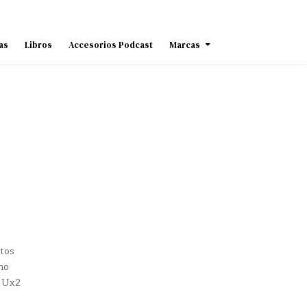
as
Libros
Accesorios Podcast
Marcas
ctos
no
6 Ux2