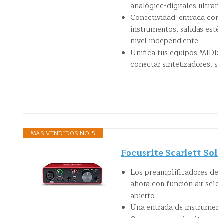
analógico-digitales ultra
Conectividad: entrada c
instrumentos, salidas est
nivel independiente
Unifica tus equipos MIDI:
conectar sintetizadores,
MÁS VENDIDOS NO. 5
Focusrite Scarlett So
Los preamplificadores de 
ahora con función air sel
abierto
Una entrada de instrument