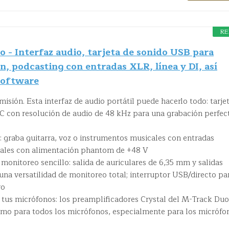
RE
- Interfaz audio, tarjeta de sonido USB para
n, podcasting con entradas XLR, línea y DI, así
software
misión. Esta interfaz de audio portátil puede hacerlo todo: tarje
 con resolución de audio de 48 kHz para una grabación perfec
: graba guitarra, voz o instrumentos musicales con entradas
ales con alimentación phantom de +48 V
 monitoreo sencillo: salida de auriculares de 6,35 mm y salidas
na versatilidad de monitoreo total; interruptor USB/directo pa
ro
 tus micrófonos: los preamplificadores Crystal del M-Track Duo
imo para todos los micrófonos, especialmente para los micrófo