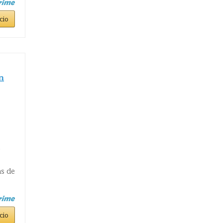
cio
n
,
s de
cio