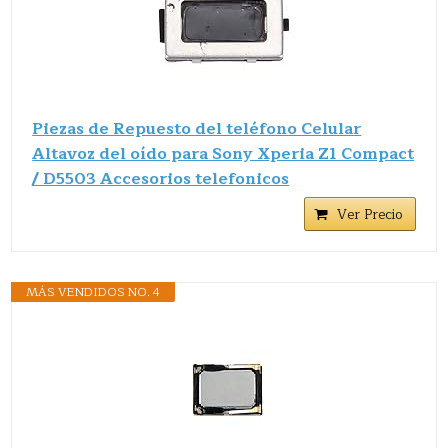
Piezas de Repuesto del teléfono Celular
Altavoz del oído para Sony Xperia Z1 Compact
/ D5503 Accesorios telefonicos
Ver Precio
MÁS VENDIDOS NO. 4