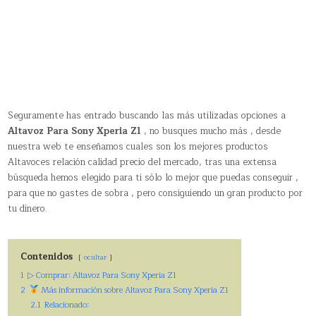
Seguramente has entrado buscando las más utilizadas opciones a
Altavoz Para Sony Xperia Z1
, no busques mucho más , desde
nuestra web te enseñamos cuales son los mejores productos
Altavoces relación calidad precio del mercado, tras una extensa
búsqueda hemos elegido para ti sólo lo mejor que puedas conseguir ,
para que no gastes de sobra , pero consiguiendo un gran producto por
tu dinero.
Contenidos
ocultar
1
▷ Comprar: Altavoz Para Sony Xperia Z1
2
Más información sobre Altavoz Para Sony Xperia Z1
2.1
Relacionado: