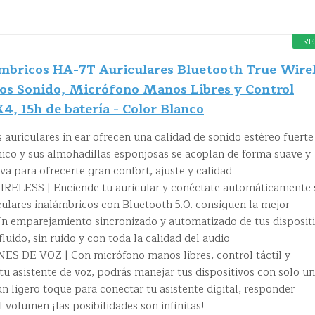
RE
ámbricos HA-7T Auriculares Bluetooth True Wire
os Sonido, Micrófono Manos Libres y Control
X4, 15h de batería - Color Blanco
riculares in ear ofrecen una calidad de sonido estéreo fuerte
mico y sus almohadillas esponjosas se acoplan de forma suave y
va para ofrecerte gran confort, ajuste y calidad
LESS | Enciende tu auricular y conéctate automáticamente 
culares inalámbricos con Bluetooth 5.0. consiguen la mejor
 Un emparejamiento sincronizado y automatizado de tus disposit
luido, sin ruido y con toda la calidad del audio
DE VOZ | Con micrófono manos libres, control táctil y
tu asistente de voz, podrás manejar tus dispositivos con solo un
un ligero toque para conectar tu asistente digital, responder
l volumen ¡las posibilidades son infinitas!