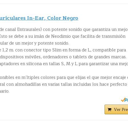
riculares In-Ear, Color Negro
e canal (Intraurales) con potente sonido que garantiza un mejo
 Esto se debe a su imán de Neodimio que facilita de transmisión
cular de un mejor y potente sonido.
,2 m. con conector tipo Slim en forma de L, compatible para
dispositivos móviles, ordenadores o tablets de grandes marcas.
adores en silicona en tallas S, M y L para garantizar una mej
ibles en m´ltiples colores para que elijas el que mejor encaje
ural con almohadillas en varias tallas incluidas los hace perfecto
ario.
Ver Pre