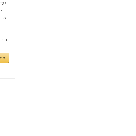
ras
e
nto
ería
cio