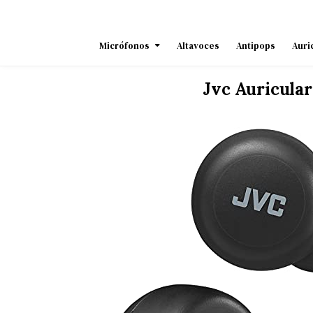
Skip
to
content
Micrófonos
Altavoces
Antipops
Auri
Jvc Auricula