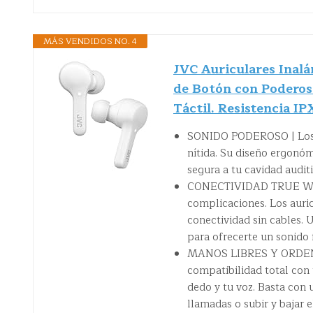
MÁS VENDIDOS NO. 4
JVC Auriculares Inal
de Botón con Poderos
Táctil. Resistencia IP
SONIDO PODEROSO | Los au
nítida. Su diseño ergonó
segura a tu cavidad auditi
CONECTIVIDAD TRUE WIRE
complicaciones. Los auri
conectividad sin cables.
para ofrecerte un sonido f
MANOS LIBRES Y ORDENES 
compatibilidad total con 
dedo y tu voz. Basta con 
llamadas o subir y bajar e