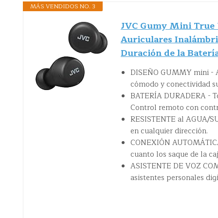
MÁS VENDIDOS NO. 3
JVC Gumy Mini True W
Auriculares Inalámbri
Duración de la Baterí
DISEÑO GUMMY mini - Aur
cómodo y conectividad su
BATERÍA DURADERA - Total
Control remoto con cont
RESISTENTE al AGUA/SUDOR
en cualquier dirección.
CONEXIÓN AUTOMÁTICA - L
cuanto los saque de la caj
ASISTENTE DE VOZ COMPAT
asistentes personales dig