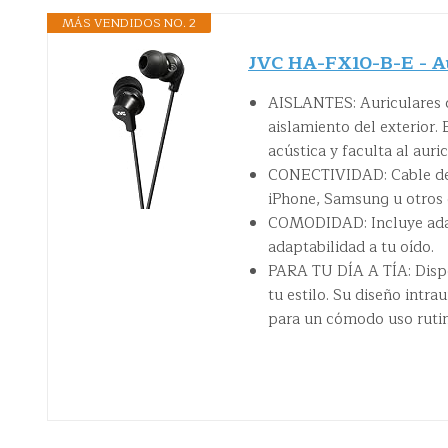
MÁS VENDIDOS NO. 2
JVC HA-FX10-B-E - Au
AISLANTES: Auriculares d
aislamiento del exterior.
acústica y faculta al auri
CONECTIVIDAD: Cable de 1
iPhone, Samsung u otros 
COMODIDAD: Incluye adapt
adaptabilidad a tu oído.
PARA TU DÍA A TÍA: Dispon
tu estilo. Su diseño intra
para un cómodo uso rutin