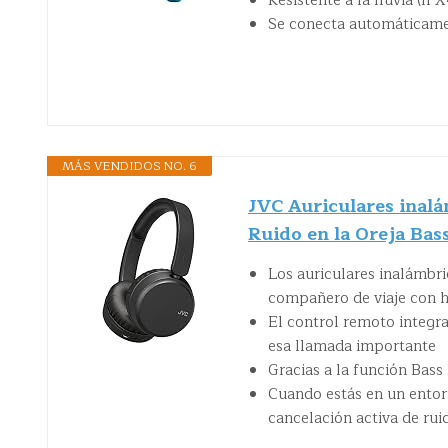
Resistente a la lluvia (IPX
Se conecta automáticamen
MÁS VENDIDOS NO. 6
JVC Auriculares inalá
Ruido en la Oreja Ba
Los auriculares inalámbr
compañero de viaje con h
El control remoto integra
esa llamada importante
Gracias a la función Bass
Cuando estás en un entor
cancelación activa de rui