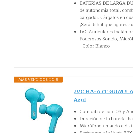
BATERÍAS DE LARGA DURAC
de autonomía total, combi
cargador. Cárgalos en cu
¡Será difícil que agotes su
JVC Auriculares Inalámbr
Poderosos Sonido, Micrófo
- Color Blanco
MÁS VENDIDOS NO. 5
JVC HA-A7T GUMY Aur
Azul
Compatible con iOS y An
Duración de la batería: h
Micrófono / mando a dist