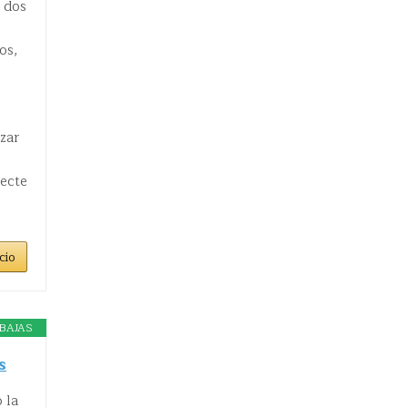
 dos
os,
zar
necte
cio
BAJAS
s
 la