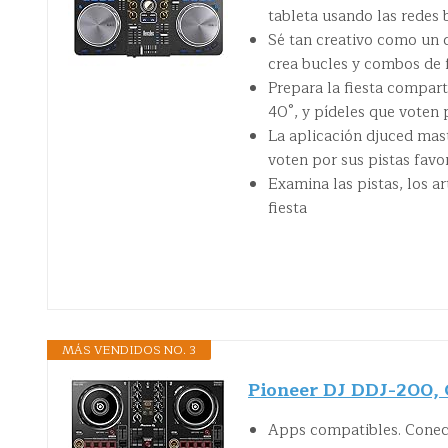
tableta usando las redes 
Sé tan creativo como un d
crea bucles y combos de 
Prepara la fiesta compart
40°, y pídeles que voten p
La aplicación djuced mast
voten por sus pistas favo
Examina las pistas, los ar
fiesta
MÁS VENDIDOS NO. 3
Pioneer DJ DDJ-200, C
Apps compatibles. Conec