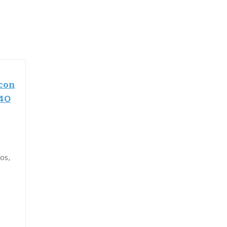
con
240
os,