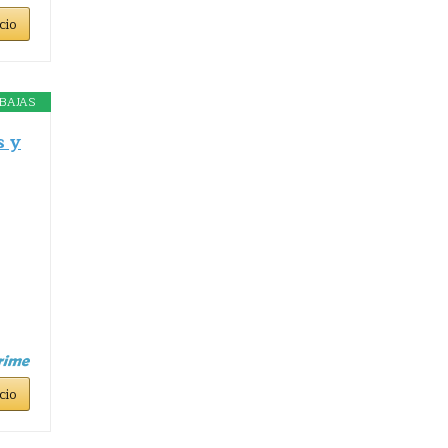
cio
BAJAS
s y
cio