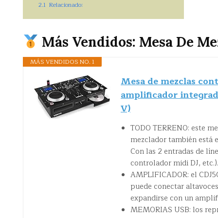
2.1
Relacionado:
Más Vendidos: Mesa De Mez
MÁS VENDIDOS NO. 1
Mesa de mezclas cont
amplificador integra
V)
TODO TERRENO: este mezcl
mezclador también está e
Con las 2 entradas de lín
controlador midi DJ, etc.)
AMPLIFICADOR: el CDJ500
puede conectar altavoces
expandirse con un amplif
MEMORIAS USB: los repro