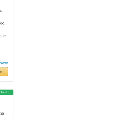
o,
ced
 que
cio
BAJAS
na