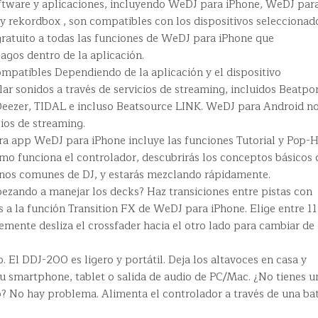
ftware y aplicaciones, incluyendo WeDJ para iPhone, WeDJ par
 y rekordbox , son compatibles con los dispositivos seleccionad
ratuito a todas las funciones de WeDJ para iPhone que
gos dentro de la aplicación.
mpatibles Dependiendo de la aplicación y el dispositivo
r sonidos a través de servicios de streaming, incluidos Beatpo
eezer, TIDAL e incluso Beatsource LINK. WeDJ para Android no
ios de streaming.
ra app WeDJ para iPhone incluye las funciones Tutorial y Pop-H
mo funciona el controlador, descubrirás los conceptos básicos 
minos comunes de DJ, y estarás mezclando rápidamente.
pezando a manejar los decks? Haz transiciones entre pistas con
s a la función Transition FX de WeDJ para iPhone. Elige entre 11
lemente desliza el crossfader hacia el otro lado para cambiar de
 El DDJ-200 es ligero y portátil. Deja los altavoces en casa y
u smartphone, tablet o salida de audio de PC/Mac. ¿No tienes u
? No hay problema. Alimenta el controlador a través de una bat