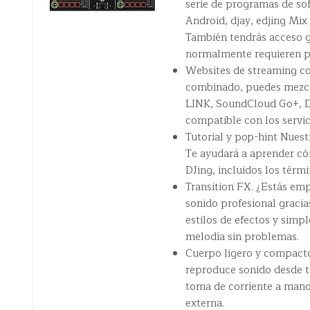
serie de programas de so
Android, djay, edjing Mix
También tendrás acceso g
normalmente requieren pa
Websites de streaming co
combinado, puedes mezcla
LINK, SoundCloud Go+, D
compatible con los servic
Tutorial y pop-hint Nuest
Te ayudará a aprender có
DJing, incluidos los tér
Transition FX. ¿Estás em
sonido profesional gracia
estilos de efectos y simp
melodía sin problemas.
Cuerpo ligero y compacto.
reproduce sonido desde t
toma de corriente a mano
externa.