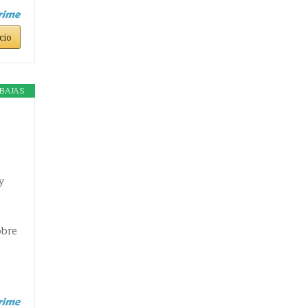
cio
BAJAS
y
obre