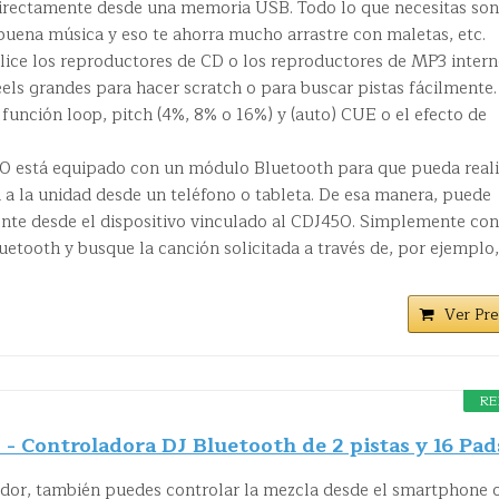
irectamente desde una memoria USB. Todo lo que necesitas son
uena música y eso te ahorra mucho arrastre con maletas, etc.
ce los reproductores de CD o los reproductores de MP3 intern
eels grandes para hacer scratch o para buscar pistas fácilmente.
 función loop, pitch (4%, 8% o 16%) y (auto) CUE o el efecto de
está equipado con un módulo Bluetooth para que pueda reali
 a la unidad desde un teléfono o tableta. De esa manera, puede
ente desde el dispositivo vinculado al CDJ450. Simplemente co
luetooth y busque la canción solicitada a través de, por ejemplo,
Ver Pre
RE
 - Controladora DJ Bluetooth de 2 pistas y 16 Pad
or, también puedes controlar la mezcla desde el smartphone o