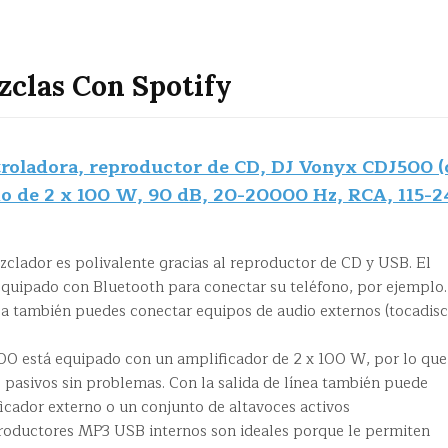
clas Con Spotify
roladora, reproductor de CD, DJ Vonyx CDJ500 (
do de 2 x 100 W, 90 dB, 20-20000 Hz, RCA, 115-
ador es polivalente gracias al reproductor de CD y USB. El
quipado con Bluetooth para conectar su teléfono, por ejemplo.
ea también puedes conectar equipos de audio externos (tocadisc
.
 está equipado con un amplificador de 2 x 100 W, por lo que
 pasivos sin problemas. Con la salida de línea también puede
icador externo o un conjunto de altavoces activos
ductores MP3 USB internos son ideales porque le permiten