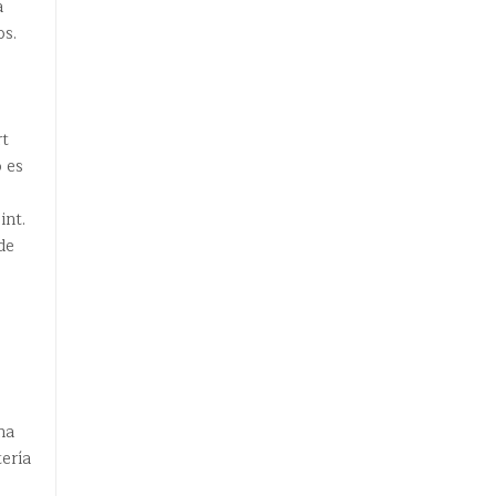
a
os.
rt
 es
int.
de
na
ería