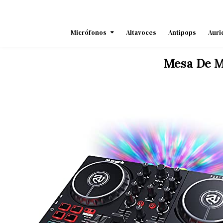
Skip
to
content
Micrófonos
Altavoces
Antipops
Auri
Mesa De M