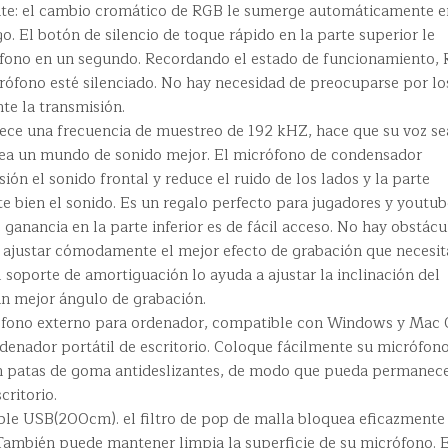
te: el cambio cromático de RGB le sumerge automáticamente e
o. El botón de silencio de toque rápido en la parte superior le
rófono en un segundo. Recordando el estado de funcionamiento,
rófono esté silenciado. No hay necesidad de preocuparse por lo
te la transmisión.
frece una frecuencia de muestreo de 192 kHZ, hace que su voz se
 crea un mundo de sonido mejor. El micrófono de condensador
ión el sonido frontal y reduce el ruido de los lados y la parte
te bien el sonido. Es un regalo perfecto para jugadores y youtub
de ganancia en la parte inferior es de fácil acceso. No hay obstácu
e ajustar cómodamente el mejor efecto de grabación que necesita
l soporte de amortiguación lo ayuda a ajustar la inclinación del
n mejor ángulo de grabación.
crófono externo para ordenador, compatible con Windows y Mac 
denador portátil de escritorio. Coloque fácilmente su micrófon
on patas de goma antideslizantes, de modo que pueda permanec
critorio.
able USB(200cm). el filtro de pop de malla bloquea eficazmente
 También puede mantener limpia la superficie de su micrófono. E