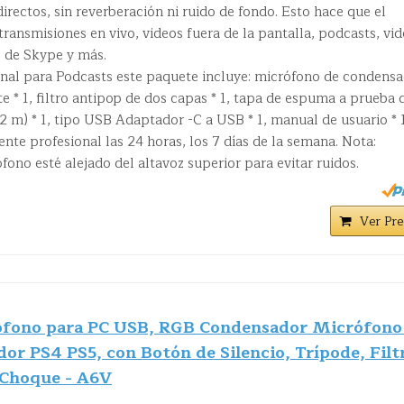
irectos, sin reverberación ni ruido de fondo. Esto hace que el
transmisiones en vivo, videos fuera de la pantalla, podcasts, vi
 de Skype y más.
onal para Podcasts este paquete incluye: micrófono de condens
nte * 1, filtro antipop de dos capas * 1, tapa de espuma a prueba 
(2 m) * 1, tipo USB Adaptador -C a USB * 1, manual de usuario * 
iente profesional las 24 horas, los 7 días de la semana. Nota:
fono esté alejado del altavoz superior para evitar ruidos.
Ver Pre
fono para PC USB, RGB Condensador Micrófono
or PS4 PS5, con Botón de Silencio, Trípode, Filt
 Choque - A6V