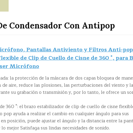
De Condensador Con Antipop
crófono, Pantallas Antiviento y Filtros Anti-pop
lexible de Clip de Cuello de Cisne de 360 °, para 
nser Micrófono
rzada: la protección de la máscara de dos capas bloquea de mane
s de aire, reduce las plosiones, las perturbaciones del viento y l
rante su grabación o transmisión y, por lo tanto, le ofrece un so
e 360 ​​°: el brazo estabilizador de clip de cuello de cisne flexibl
ltro pop ayuda a realizar el cambio en cualquier ángulo para sus
n posición, puede ajustar el ángulo y la distancia entre la pant
 lo mejor Satisfaga sus lindas necesidades de sonido.