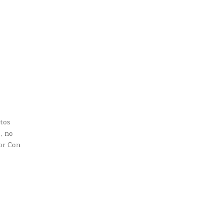
ctos
, no
or Con