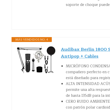
soporte de choque puede 
MÁS VENDIDOS NO. 4
Audibax Berlin 1800 
Antipop + Cables
MICRÓFONO CONDENSADOR
compañero perfecto en cu
está diseñado para registr
ALTA INTENSIDAD ACÚSTI
permite una alta respuest
de hasta 135dB para la in
CERO RUIDO AMBIENTE: e
con patrón polar cardioid