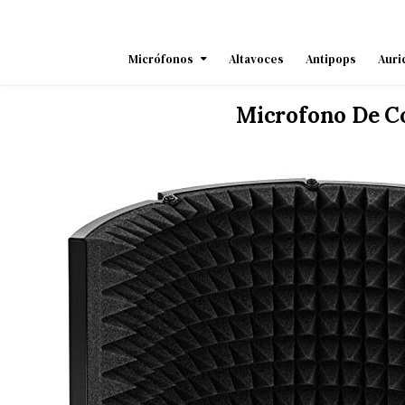
Skip
to
content
Micrófonos
Altavoces
Antipops
Auri
Microfono De C