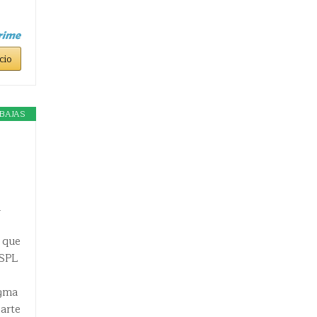
cio
BAJAS
l
 que
 SPL
agma
parte