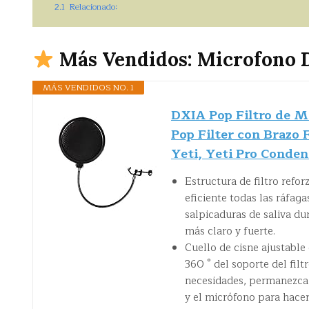
2.1
Relacionado:
Más Vendidos: Microfono 
MÁS VENDIDOS NO. 1
DXIA Pop Filtro de Mi
Pop Filter con Brazo F
Yeti, Yeti Pro Conde
Estructura de filtro refo
eficiente todas las ráfaga
salpicaduras de saliva du
más claro y fuerte.
Cuello de cisne ajustable d
360 ​​° del soporte del fi
necesidades, permanezca e
y el micrófono para hacer