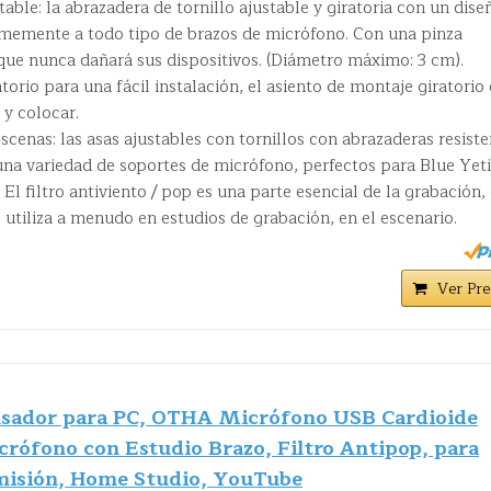
able: la abrazadera de tornillo ajustable y giratoria con un dise
irmemente a todo tipo de brazos de micrófono. Con una pinza
 que nunca dañará sus dispositivos. (Diámetro máximo: 3 cm).
atorio para una fácil instalación, el asiento de montaje giratorio 
 y colocar.
scenas: las asas ajustables con tornillos con abrazaderas resist
una variedad de soportes de micrófono, perfectos para Blue Yeti
El filtro antiviento / pop es una parte esencial de la grabación, 
e utiliza a menudo en estudios de grabación, en el escenario.
Ver Pre
sador para PC, OTHA Micrófono USB Cardioide
rófono con Estudio Brazo, Filtro Antipop, para
misión, Home Studio, YouTube