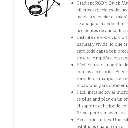
Gradient RGB y Quick Mu
efectos especiales de jueg
ayuda a silenciar el mic
se apagará cuando el mic
accidentes de audio duran
Disfrute de voz vívida: o
natural y vívida, lo que
cardioide capta con precis
trasera. Amplifica bastan
Fácil de usar: la perilla 
con los accesorios. Pued
tornillo de mariposa en e
micrófono para obtener u
Fácil instalación: el mi
es plug and play en un or
el soporte del trípode c
firme, pero sin rayar su es
Accesorios útiles: Uno c
estallidos cuando graba.