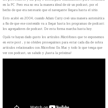
en la PC. Pero esa no era la manera ideal de oír un podcast, por el
hecho de que era necesario que el navegante llegara hasta el sitio.
Esto acabó en 2004, cuando Adam Curry creó una manera automática
a fin de que ese contenido va a llegar hasta los programas de podcast:
los agregadores de podcast. De esta forma marcha hasta hoy.
Ojalá te hayan dado gusto los artículos Micrófonos que te exponemos
en este post , y no olvides proseguirnos para estar cada día de sobra
artículos relacionados con Microfono En Mac y todo lo que tenga que
ver con podcast, un saludo y ¡hasta la próxima!