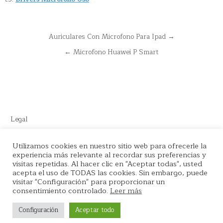
Navegación
Auriculares Con Microfono Para Ipad →
de
← Microfono Huawei P Smart
entradas
Legal
Este sitio recomienda productos de Amazon y cuenta con enlaces
Utilizamos cookies en nuestro sitio web para ofrecerle la
de afiliados por el cual nos llevamos comisión en cada venta.
experiencia más relevante al recordar sus preferencias y
visitas repetidas. Al hacer clic en "Aceptar todas", usted
acepta el uso de TODAS las cookies. Sin embargo, puede
visitar "Configuración" para proporcionar un
consentimiento controlado.
Leer más
Copyright © 2026 La tienda del Podcaster
Configuración
Aceptar todo
Design by ThemesDNA.com