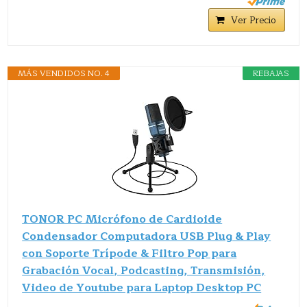
Ver Precio
MÁS VENDIDOS NO. 4
REBAJAS
TONOR PC Micrófono de Cardioide
Condensador Computadora USB Plug & Play
con Soporte Trípode & Filtro Pop para
Grabación Vocal, Podcasting, Transmisión,
Video de Youtube para Laptop Desktop PC