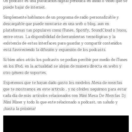
Un podcast es una publicación digital periódica en audio o vídeo que se
puede bajar de internet.
Simplemente hablamos de un programa de radio personalizable y
descargable que puede montarse en una web o blog, aun en
plataformas tan populares como iTunes, Spotify, SoundCloud o Ivoox,
entre otras. La disponibilidad de herramientas tecnológicas y la
existencia de estas interfaces para guardar y compartir contenidos
está favoreciendo la difusión y expansión de los podcasts.
Si bien años atrás los podcasts se podían percibir por medio de iTunes
en los iPod, en la actualidad se alojan de manera directa en webs y
otro género de soportes.
Esperemos que te hayan dado gusto los modelos Mesa de mezclas
que te mostramos en este articulo , y no olvides seguirnos para estar
cada día de más artículos relacionados con Mini Mesa De Mezclas Dj
Mini Mixer y todo lo que este relacionado a podcast, un saludo y
¡hasta la próxima!