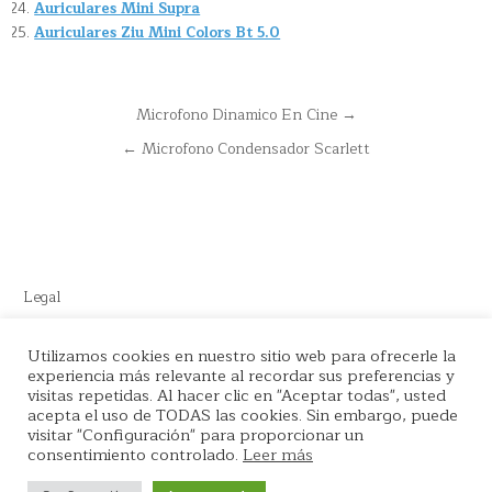
Auriculares Mini Supra
Auriculares Ziu Mini Colors Bt 5.0
Navegación
Microfono Dinamico En Cine →
de
← Microfono Condensador Scarlett
entradas
Legal
Este sitio recomienda productos de Amazon y cuenta con enlaces
Utilizamos cookies en nuestro sitio web para ofrecerle la
experiencia más relevante al recordar sus preferencias y
de afiliados por el cual nos llevamos comisión en cada venta.
visitas repetidas. Al hacer clic en "Aceptar todas", usted
acepta el uso de TODAS las cookies. Sin embargo, puede
visitar "Configuración" para proporcionar un
consentimiento controlado.
Leer más
Copyright © 2026 La tienda del Podcaster