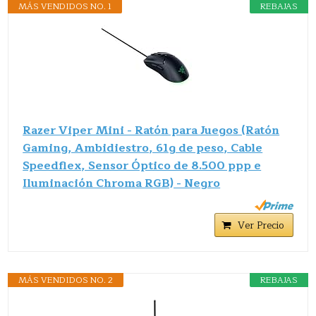
MÁS VENDIDOS NO. 1
REBAJAS
Razer Viper Mini - Ratón para Juegos (Ratón
Gaming, Ambidiestro, 61g de peso, Cable
Speedflex, Sensor Óptico de 8.500 ppp e
Iluminación Chroma RGB) - Negro
Ver Precio
MÁS VENDIDOS NO. 2
REBAJAS