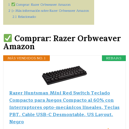
1
Comprar: Razer Orbweaver Amazon
2
▷ Más información sobre Razer Orbweaver Amazon
2.1
Relacionado:
Comprar: Razer Orbweaver
Amazon
MÁS VENDIDOS NO. 1
REBAJAS
Razer Huntsman Mini Red Switch Teclado
Compacto para Juegos Compacto al 60% con
interruptores opto-mecánicos lineales, Teclas
PBT, Cable USB-C Desmontable, US Layout,
Negro