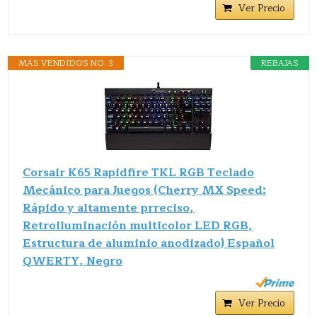
Ver Precio
MÁS VENDIDOS NO. 3
REBAJAS
Corsair K65 Rapidfire TKL RGB Teclado
Mecánico para Juegos (Cherry MX Speed:
Rápido y altamente prreciso,
Retroiluminación multicolor LED RGB,
Estructura de aluminio anodizado) Español
QWERTY, Negro
Ver Precio