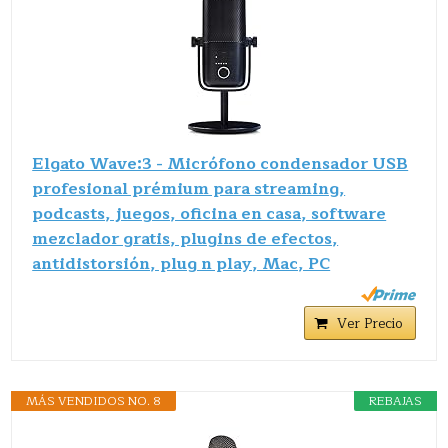
Elgato Wave:3 - Micrófono condensador USB
profesional prémium para streaming,
podcasts, juegos, oficina en casa, software
mezclador gratis, plugins de efectos,
antidistorsión, plug n play, Mac, PC
Ver Precio
MÁS VENDIDOS NO. 8
REBAJAS