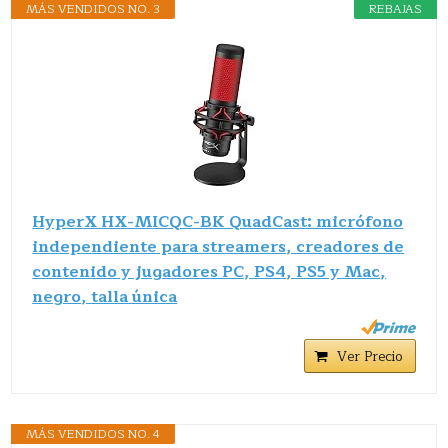
MÁS VENDIDOS NO. 3
REBAJAS
HyperX HX-MICQC-BK QuadCast: micrófono
independiente para streamers, creadores de
contenido y jugadores PC, PS4, PS5 y Mac,
negro, talla única
Ver Precio
MÁS VENDIDOS NO. 4