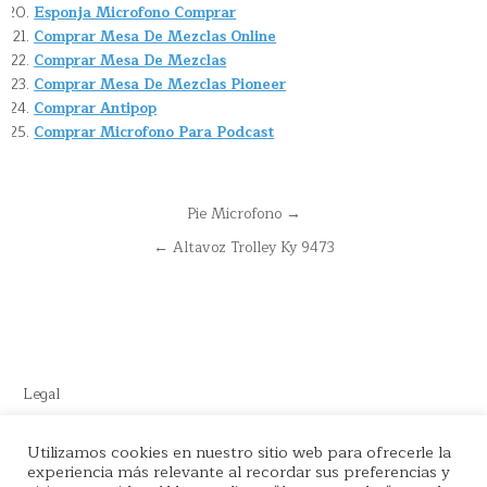
Esponja Microfono Comprar
Comprar Mesa De Mezclas Online
Comprar Mesa De Mezclas
Comprar Mesa De Mezclas Pioneer
Comprar Antipop
Comprar Microfono Para Podcast
Navegación
Pie Microfono →
de
← Altavoz Trolley Ky 9473
entradas
Legal
Este sitio recomienda productos de Amazon y cuenta con enlaces
Utilizamos cookies en nuestro sitio web para ofrecerle la
experiencia más relevante al recordar sus preferencias y
de afiliados por el cual nos llevamos comisión en cada venta.