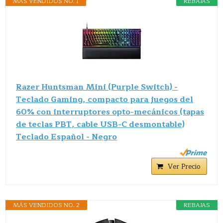
MÁS VENDIDOS NO. 1
REBAJAS
Razer Huntsman Mini (Purple Switch) -
Teclado Gaming, compacto para juegos del
60% con interruptores opto-mecánicos (tapas
de teclas PBT, cable USB-C desmontable)
Teclado Español - Negro
Ver Precio
MÁS VENDIDOS NO. 2
REBAJAS