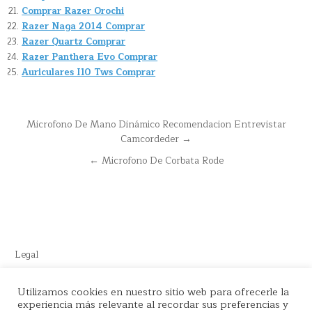
Comprar Razer Orochi
Razer Naga 2014 Comprar
Razer Quartz Comprar
Razer Panthera Evo Comprar
Auriculares I10 Tws Comprar
Navegación
Microfono De Mano Dinámico Recomendacion Entrevistar
Camcordeder →
de
entradas
← Microfono De Corbata Rode
Legal
Este sitio recomienda productos de Amazon y cuenta con enlaces
Utilizamos cookies en nuestro sitio web para ofrecerle la
de afiliados por el cual nos llevamos comisión en cada venta.
experiencia más relevante al recordar sus preferencias y