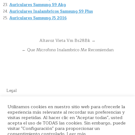
Auriculares Samsung S9 Akg
Auriculares Inalambricos Samsung S9 Plus
Auriculares Samsung J5 2016
Navegación
Altavoz Vieta Vm Bs28Bk →
de
← Que Microfono Inalambrico Me Recomiendan
entradas
Legal
Este sitio recomienda productos de Amazon y cuenta con enlaces
Utilizamos cookies en nuestro sitio web para ofrecerle la
de afiliados por el cual nos llevamos comisión en cada venta.
experiencia más relevante al recordar sus preferencias y
visitas repetidas. Al hacer clic en "Aceptar todas", usted
acepta el uso de TODAS las cookies. Sin embargo, puede
visitar "Configuración" para proporcionar un
consentimiento controlado.
Leer más