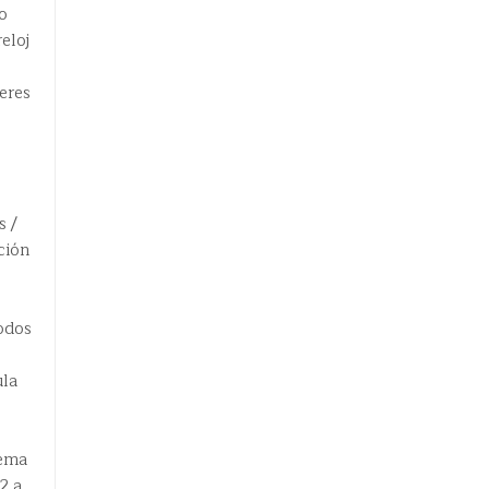
o
eloj
eres
s /
ción
odos
ula
tema
2 a