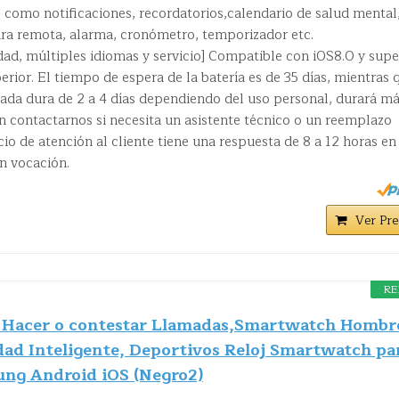
 como notificaciones, recordatorios,calendario de salud mental
ra remota, alarma, cronómetro, temporizador etc.
dad, múltiples idiomas y servicio] Compatible con iOS8.0 y supe
erior. El tiempo de espera de la batería es de 35 días, mientras 
mada dura de 2 a 4 días dependiendo del uso personal, durará má
n contactarnos si necesita un asistente técnico o un reemplazo
io de atención al cliente tiene una respuesta de 8 a 12 horas en
n vocación.
Ver Pre
RE
Hacer o contestar Llamadas,Smartwatch Hombr
dad Inteligente, Deportivos Reloj Smartwatch pa
ng Android iOS (Negro2)