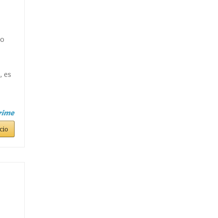
io
, es
cio