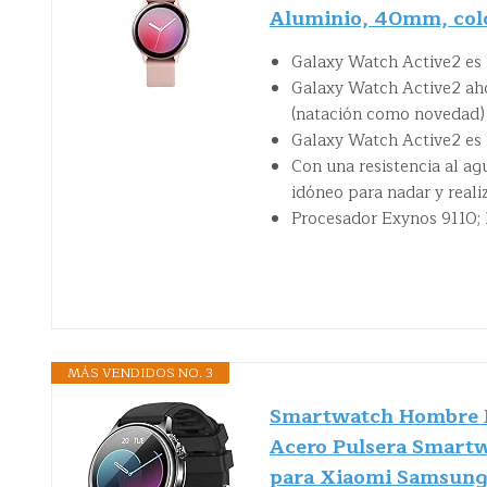
Aluminio, 40mm, colo
Galaxy Watch Active2 es m
Galaxy Watch Active2 aho
(natación como novedad) 
Galaxy Watch Active2 es r
Con una resistencia al ag
idóneo para nadar y realiza
Procesador Exynos 9110;
MÁS VENDIDOS NO. 3
Smartwatch Hombre Re
Acero Pulsera Smartw
para Xiaomi Samsung