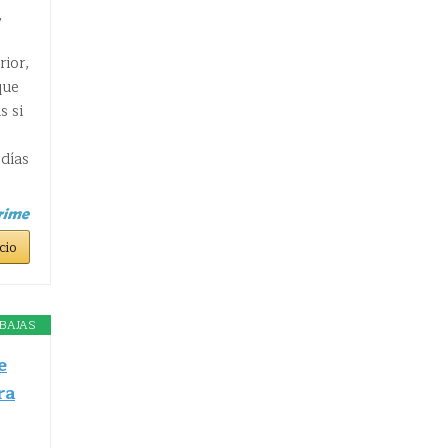
,
rior,
que
s si
 días
cio
BAJAS
e
ra