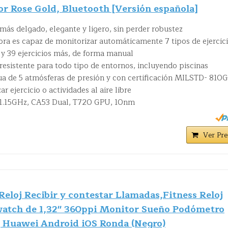
r Rose Gold, Bluetooth [Versión española]
ás delgado, elegante y ligero, sin perder robustez
ra es capaz de monitorizar automáticamente 7 tipos de ejercic
y 39 ejercicios más, de forma manual
esistente para todo tipo de entornos, incluyendo piscinas
ua de 5 atmósferas de presión y con certificación MILSTD- 810G
r ejercicio o actividades al aire libre
 1.15GHz, CA53 Dual, T720 GPU, 10nm
Ver Pre
loj Recibir y contestar Llamadas,Fitness Reloj
atch de 1,32'' 360ppi Monitor Sueño Podómetro
 Huawei Android iOS Ronda (Negro)