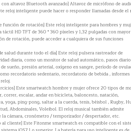
e con altavoz Bluetooth avanzado] Altavoz de micrófono de audi
e reloj inteligente puede hacer o responder llamadas desde el r
 función de rotación] Este reloj inteligente para hombres y muj
a táctil HD TFT de 360 ​​* 360 píxeles y 1,32 pulgadas con mayor
tón de rotación, puede acceder a cualquiera de sus funciones
e salud durante todo el día] Este reloj pulsera rastreador de
ividad diaria, como un monitor de salud automático, pasos diario
r de sueño, presión arterial, oxígeno en sangre, período de ovula
omo recordatorio sedentario, recordatorio de bebida , informes
eloj.
jercicios] Este smartwatch hombre y mujer ofrece 20 tipos de m
 correr, escalar, andar en bicicleta, baloncesto, natación,
ica, yoga, ping-pong, saltar a la cuerda, tenis, béisbol , Rugby, H
itud, Abdominales, Voleibol. El reloj musical también admite
 la cámara, cronómetro / temporizador / despertador, etc.
o al cliente] Este Fitonme smartwatch es compatible con el sis
 sistema iOS7.1 o superior. La batería para uso inteligente es de 