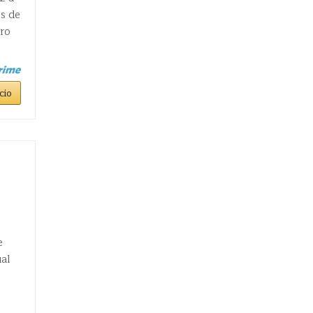
s de
tro
cio
e
ual