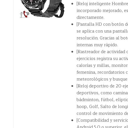
[Reloj inteligente Hombr
incorporado mejorado, est
directamente.
[Pantalla HD con botón de
se aplica con una pantall
resolución. Gracias al bo
internas muy rápido.
[Rastreador de actividad d
ejercicios registra su act
calorías y millas, monito
femenina, recordatorios c
meteorológicos y busque r
[Reloj deportivo de 20 e
deportivos, como caminar,
bádminton, fútbol, ​​elípt
hoop, Golf, Salto de long
control de movimiento de
[Compatibilidad y servici
Android 5.0 o superior, el