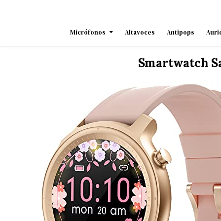
Skip
to
content
Micrófonos
Altavoces
Antipops
Auri
Smartwatch S