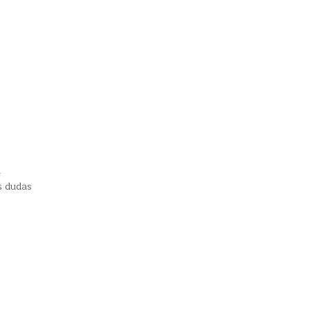
u
s dudas