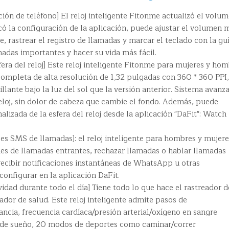
nción de teléfono] El reloj inteligente Fitonme actualizó el volu
icó la configuración de la aplicación, puede ajustar el volumen 
e, rastrear el registro de llamadas y marcar el teclado con la gu
madas importantes y hacer su vida más fácil.
era del reloj] Este reloj inteligente Fitonme para mujeres y ho
 completa de alta resolución de 1,32 pulgadas con 360 * 360 PPI,
llante bajo la luz del sol que la versión anterior. Sistema avanz
eloj, sin dolor de cabeza que cambie el fondo. Además, puede
lizada de la esfera del reloj desde la aplicación "DaFit": Watch
es SMS de llamadas]: el reloj inteligente para hombres y mujere
nes de llamadas entrantes, rechazar llamadas o hablar llamadas
 recibir notificaciones instantáneas de WhatsApp u otras
configurar en la aplicación DaFit.
vidad durante todo el día] Tiene todo lo que hace el rastreador d
reador de salud. Este reloj inteligente admite pasos de
ancia, frecuencia cardíaca/presión arterial/oxígeno en sangre
s de sueño, 20 modos de deportes como caminar/correr