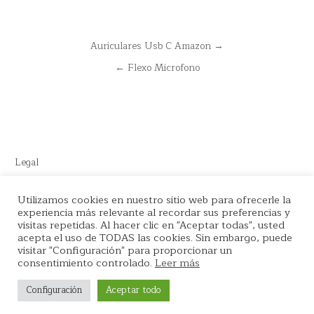
Navegación
Auriculares Usb C Amazon →
de
← Flexo Microfono
entradas
Legal
Este sitio recomienda productos de Amazon y cuenta con enlaces
Utilizamos cookies en nuestro sitio web para ofrecerle la
experiencia más relevante al recordar sus preferencias y
de afiliados por el cual nos llevamos comisión en cada venta.
visitas repetidas. Al hacer clic en "Aceptar todas", usted
acepta el uso de TODAS las cookies. Sin embargo, puede
visitar "Configuración" para proporcionar un
consentimiento controlado.
Leer más
Copyright © 2026 La tienda del Podcaster
Configuración
Aceptar todo
Design by ThemesDNA.com