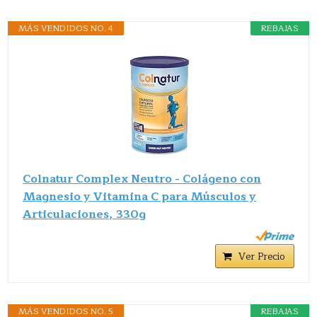
MÁS VENDIDOS NO. 4
REBAJAS
Colnatur Complex Neutro - Colágeno con
Magnesio y Vitamina C para Músculos y
Articulaciones, 330g
Ver Precio
MÁS VENDIDOS NO. 5
REBAJAS