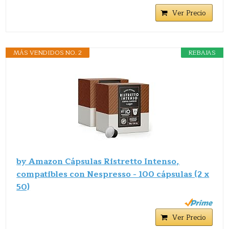
Ver Precio
MÁS VENDIDOS NO. 2
REBAJAS
by Amazon Cápsulas Ristretto Intenso,
compatibles con Nespresso - 100 cápsulas (2 x
50)
Ver Precio