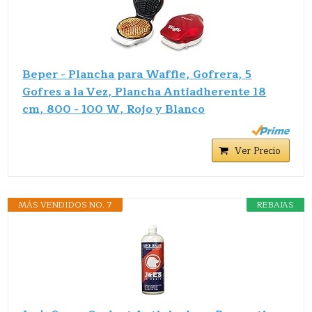
Beper - Plancha para Waffle, Gofrera, 5
Gofres a la Vez, Plancha Antiadherente 18
cm, 800 - 100 W, Rojo y Blanco
Ver Precio
MÁS VENDIDOS NO. 7
REBAJAS